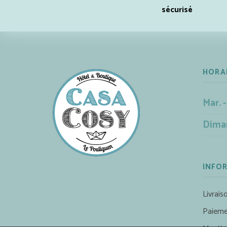
sécurisé
HORA
Mar. -
Dima
INFO
Livrais
Paieme