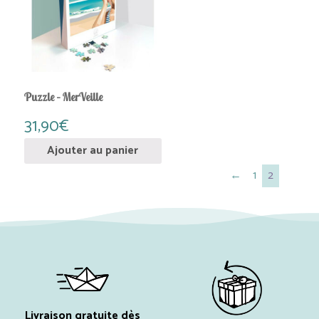
Puzzle – MerVeille
31,90
€
Ajouter au panier
←
1
2
Livraison gratuite dès