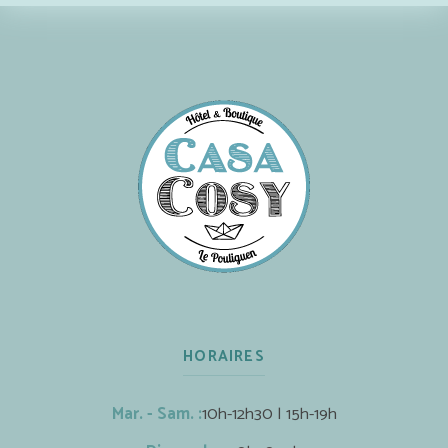
HORAIRES
Mar. - Sam. :
10h-12h30 | 15h-19h