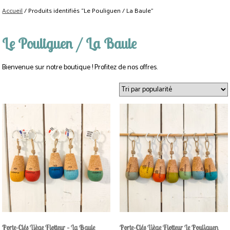
Accueil
/ Produits identifiés “Le Pouliguen / La Baule”
Le Pouliguen / La Baule
Bienvenue sur notre boutique ! Profitez de nos offres.
Ce
Ce
produit
produit
a
a
plusieurs
plusieurs
variations.
variations.
Les
Les
options
options
peuvent
peuvent
être
être
choisies
choisies
sur
sur
la
la
page
page
Porte-Clés Liège Flotteur – La Baule
Porte-Clés Liège Flotteur Le Pouliguen