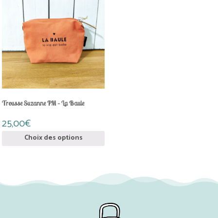
a
plusieurs
variations.
Les
options
peuvent
être
choisies
sur
la
page
Trousse Suzanne PM – La Baule
du
produit
25,00
€
Choix des options