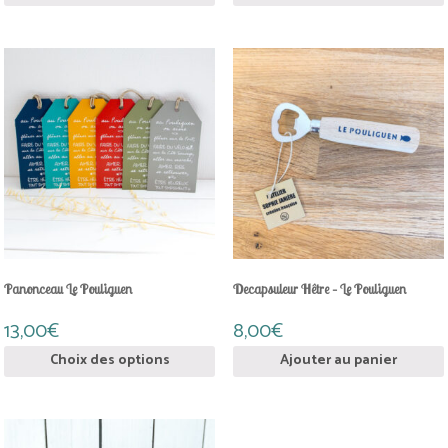
Ce
produit
a
plusieurs
variations.
Les
options
peuvent
être
choisies
sur
la
page
Panonceau Le Pouliguen
Decapsuleur Hêtre – Le Pouliguen
du
produit
13,00
€
8,00
€
Choix des options
Ajouter au panier
Ce
produit