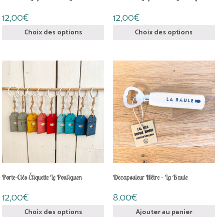
du
du
produit
produit
12,00
€
12,00
€
Choix des options
Choix des options
Ce
produit
a
plusieurs
variations.
Les
options
peuvent
être
choisies
sur
la
page
Porte-Clés Étiquette Le Pouliguen
Decapsuleur Hêtre – La Baule
du
produit
12,00
€
8,00
€
Choix des options
Ajouter au panier