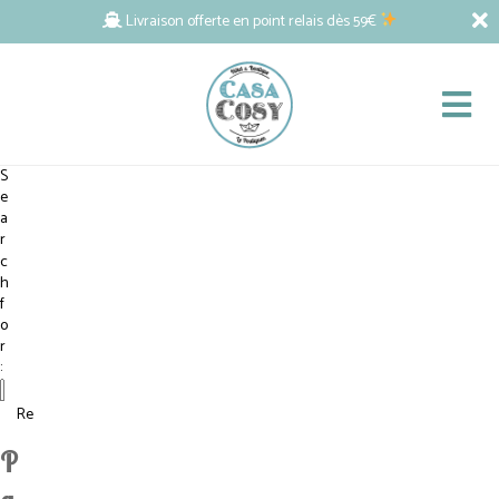
Livraison offerte en point relais dès 59€
S
e
a
r
c
h
f
o
r
:
P