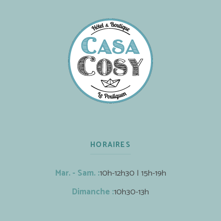
HORAIRES
Mar. - Sam. :
10h-12h30 | 15h-19h
Dimanche :
10h30-13h