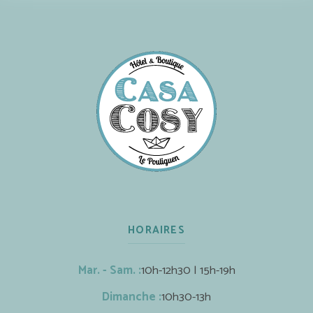
HORAIRES
Mar. - Sam. :
10h-12h30 | 15h-19h
Dimanche :
10h30-13h