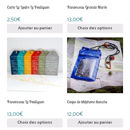
du
du
Carte La Loutre Le Pouliguen
Panonceau Grande Marée
produit
prod
2,50
€
13,00
€
Ce
Ajouter au panier
Choix des options
prod
a
plus
vari
Les
opti
peu
être
choi
sur
la
pag
du
Panonceau Le Pouliguen
Coque de téléphone étanche
prod
13,00
€
12,00
€
Ce
Choix des options
Ajouter au panier
produit