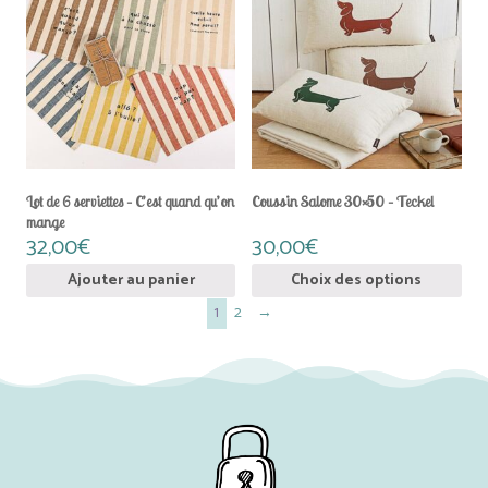
Lot de 6 serviettes – C’est quand qu’on
Coussin Salome 30×50 – Teckel
mange
32,00
€
30,00
€
Ce
Ajouter au panier
Choix des options
prod
1
2
→
a
plus
vari
Les
opti
peu
être
choi
sur