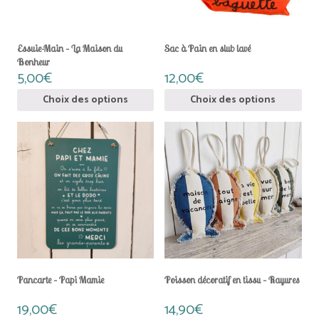
la
la
page
pag
du
du
Essuie-Main – La Maison du
Sac à Pain en slub lavé
produit
prod
Bonheur
5,00
€
12,00
€
Ce
Ce
Choix des options
Choix des options
produit
prod
a
a
plusieurs
plus
variations.
vari
Les
Les
options
opti
peuvent
peu
être
être
choisies
choi
sur
sur
la
la
page
pag
du
du
Pancarte – Papi Mamie
Poisson décoratif en tissu – Rayures
produit
prod
19,00
€
14,90
€