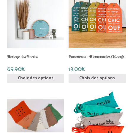
Horloge des Marées
Panonceau – Bienvenue les Chicoufs
69,90
€
13,00
€
Ce
Ce
Choix des options
Choix des options
produit
prod
a
a
plusieurs
plus
variations.
vari
Les
Les
options
opti
peuvent
peu
être
être
choisies
choi
sur
sur