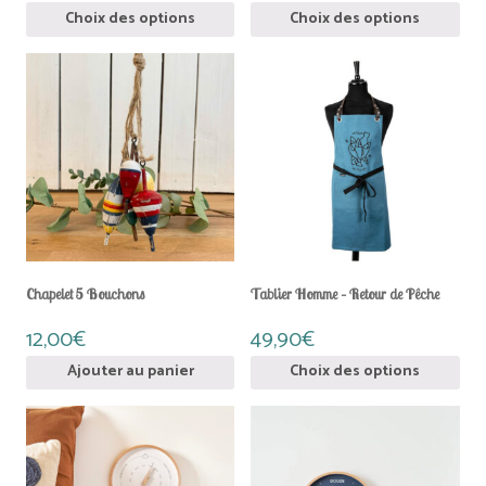
Ce
Ce
Choix des options
Choix des options
produit
prod
a
a
plusieurs
plus
variations.
vari
Les
Les
options
opti
peuvent
peu
être
être
choisies
choi
sur
sur
la
la
page
pag
du
du
Chapelet 5 Bouchons
Tablier Homme – Retour de Pêche
produit
prod
12,00
€
49,90
€
Ce
Ajouter au panier
Choix des options
prod
a
plus
vari
Les