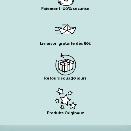
la
pag
Paiement 100% sécurisé
du
prod
Livraison gratuite dès 59€
Retours sous 30 jours
Produits Originaux