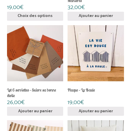
Manières
19,00
€
32,00
€
Ce
Choix des options
Ajouter au panier
produit
a
plusieurs
variations.
Les
options
peuvent
être
choisies
sur
la
page
du
Lot 6 serviettes – Suivre sa bonne
Plaque – La Baule
produit
étoile
26,00
€
19,00
€
Ajouter au panier
Ajouter au panier