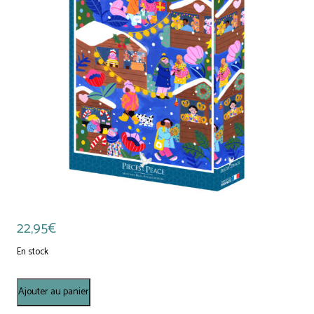
22,95
€
En stock
quantité
Ajouter au panier
de
Puzzle