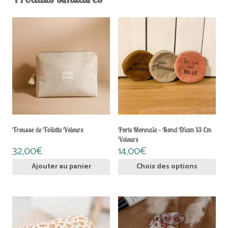
Ce
produit
a
plusieurs
variations.
Les
options
peuvent
être
choisies
sur
la
Trousse de Toilette Velours
Porte Monnaie – Rond Diam 13 Cm
page
Velours
du
32,00
€
14,00
€
produit
Ajouter au panier
Choix des options