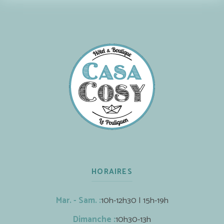
HORAIRES
Mar. - Sam. :
10h-12h30 | 15h-19h
Dimanche :
10h30-13h