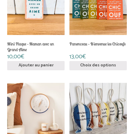
variations.
Les
options
peuvent
être
choisies
sur
la
Mini Plaque – Maman avec un
Panonceau – Bienvenue les Chicoufs
page
Grand Aime
du
10,00
€
13,00
€
produit
Ajouter au panier
Choix des options
Ce
Ce
produit
produit
a
a
plusieurs
plusieurs
variations.
variations.
Les
Les
options
options
peuvent
peuvent
être
être