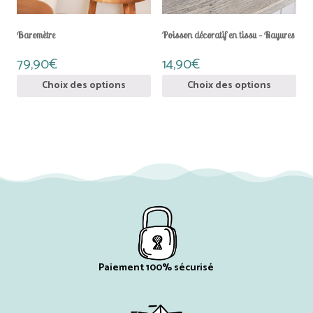
choisies
choisies
sur
sur
la
la
Baromètre
Poisson décoratif en tissu – Rayures
page
page
du
du
79,90
€
14,90
€
produit
produit
Choix des options
Choix des options
Paiement 100% sécurisé