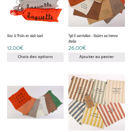
Les
options
peuvent
être
choisies
sur
la
Sac à Pain en slub lavé
Lot 6 serviettes – Suivre sa bonne
page
étoile
du
12,00
€
26,00
€
produit
Choix des options
Ajouter au panier
Ce
produit
a
plusieurs
variations.
Les
options
peuvent
être
choisies