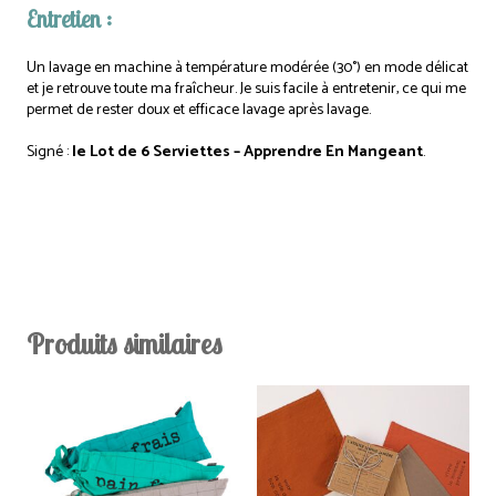
Entretien :
Un lavage en machine à température modérée (30°) en mode délicat
et je retrouve toute ma fraîcheur. Je suis facile à entretenir, ce qui me
permet de rester doux et efficace lavage après lavage.
Signé :
le Lot de 6 Serviettes – Apprendre En Mangeant
.
Produits similaires
Ce
produit
a
plusieurs
variations.