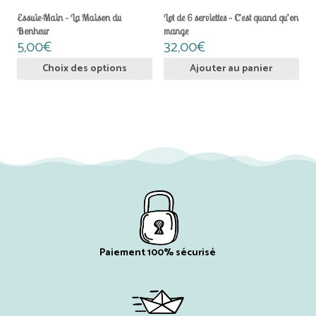
sur
la
Essuie-Main – La Maison du
Lot de 6 serviettes – C’est quand qu’on
page
Bonheur
mange
du
5,00
€
32,00
€
produit
Choix des options
Ajouter au panier
Paiement 100% sécurisé