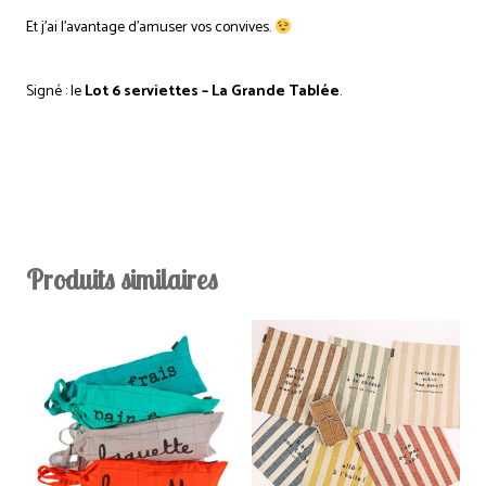
Et j’ai l’avantage d’amuser vos convives.
Signé : le
Lot 6 serviettes – La Grande Tablée
.
Produits similaires
Ce
produit
a
plusieurs
variations.
Les
options
peuvent