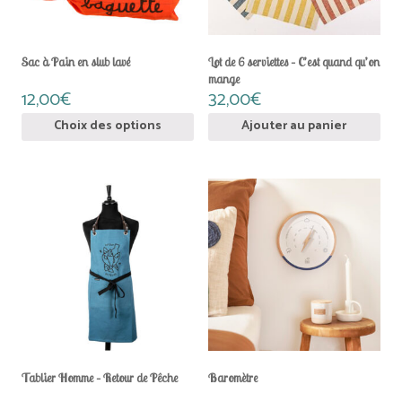
être
choisies
sur
la
Sac à Pain en slub lavé
Lot de 6 serviettes – C’est quand qu’on
page
mange
du
12,00
€
32,00
€
produit
Choix des options
Ajouter au panier
Ce
Ce
produit
produit
a
a
plusieurs
plusieurs
variations.
variations.
Les
Les
options
options
peuvent
peuvent
être
être
choisies
choisies
sur
sur
la
la
Tablier Homme – Retour de Pêche
Baromètre
page
page