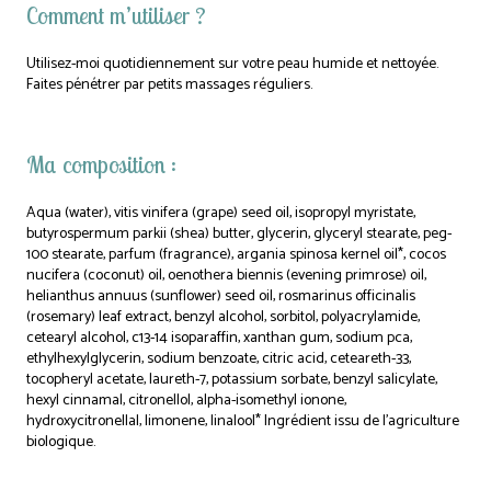
Comment m’utiliser ?
Utilisez-moi quotidiennement sur votre peau humide et nettoyée.
Faites pénétrer par petits massages réguliers.
Ma composition :
Aqua (water), vitis vinifera (grape) seed oil, isopropyl myristate,
butyrospermum parkii (shea) butter, glycerin, glyceryl stearate, peg-
100 stearate, parfum (fragrance), argania spinosa kernel oil*, cocos
nucifera (coconut) oil, oenothera biennis (evening primrose) oil,
helianthus annuus (sunflower) seed oil, rosmarinus officinalis
(rosemary) leaf extract, benzyl alcohol, sorbitol, polyacrylamide,
cetearyl alcohol, c13-14 isoparaffin, xanthan gum, sodium pca,
ethylhexylglycerin, sodium benzoate, citric acid, ceteareth-33,
tocopheryl acetate, laureth-7, potassium sorbate, benzyl salicylate,
hexyl cinnamal, citronellol, alpha-isomethyl ionone,
hydroxycitronellal, limonene, linalool* Ingrédient issu de l’agriculture
biologique.