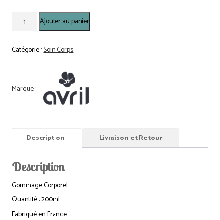
quantité
Ajouter au panier
de
Boite
Gommage
Catégorie :
Soin Corps
corps
200
ml
Description
Livraison et Retour
Description
Gommage Corporel
Quantité : 200ml
Fabriqué en France.