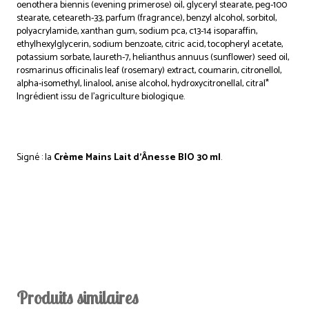
oenothera biennis (evening primerose) oil, glyceryl stearate, peg-100
stearate, ceteareth-33, parfum (fragrance), benzyl alcohol, sorbitol,
polyacrylamide, xanthan gum, sodium pca, c13-14 isoparaffin,
ethylhexylglycerin, sodium benzoate, citric acid, tocopheryl acetate,
potassium sorbate, laureth-7, helianthus annuus (sunflower) seed oil,
rosmarinus officinalis leaf (rosemary) extract, coumarin, citronellol,
alpha-isomethyl, linalool, anise alcohol, hydroxycitronellal, citral*
Ingrédient issu de l’agriculture biologique.
Signé : la
Crème Mains Lait d’Ânesse BIO 30 ml
.
Produits similaires