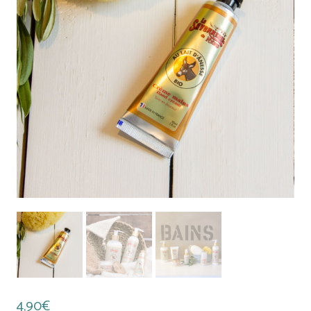
4,90
€