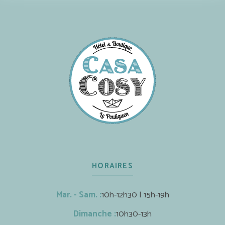
HORAIRES
Mar. - Sam. :
10h-12h30 | 15h-19h
Dimanche :
10h30-13h