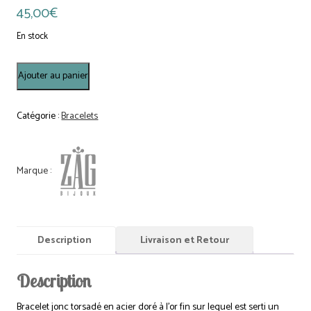
45,00
€
En stock
quantité
Ajouter au panier
de
Bracelet
Kendall
Catégorie :
Bracelets
-
Acier
Doré
Description
Livraison et Retour
Description
Bracelet jonc torsadé en acier doré à l’or fin sur lequel est serti un