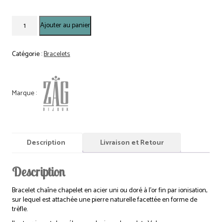
quantité
Ajouter au panier
de
Bracelet
Simple
Catégorie :
Bracelets
-
Acier
Doré
-
Apatite
Bleue
Description
Livraison et Retour
Description
Bracelet chaîne chapelet en acier uni ou doré à l’or fin par ionisation,
sur lequel est attachée une pierre naturelle facettée en forme de
trèfle.