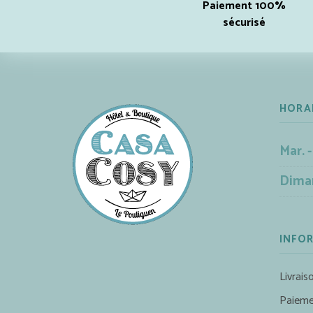
Paiement 100%
sécurisé
HORA
Mar. -
Dima
INFO
Livrais
Paieme