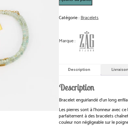
de
Bracelet
Favela
Catégorie :
Bracelets
-
Acier
Doré
-
Amazonite
2
Tours
-
Description
Livraiso
Réglable
Description
Bracelet enguirlandé d’un long enfila
Les pierres sont à l’honneur avec ce
parfaitement à des bracelets chaîne
couleur non négligeable sur le poigne