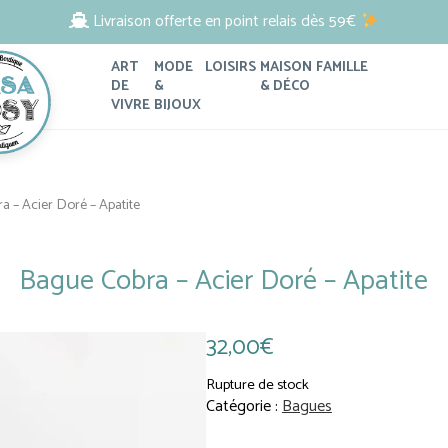
Livraison offerte en point relais dès 59€
ART
MODE
LOISIRS
MAISON
FAMILLE
DE
&
& DÉCO
VIVRE
BIJOUX
a – Acier Doré – Apatite
Soin Visage
Papeterie
Pour Elle
Porte-clés
Bague Cobra – Acier Doré – Apatite
 numéro
Soin Corps
Linge de Maison
Pour Lui
Accessoires de Cheveux
illes
Savon
Coussins et Plaids
Pour les enfants
Trousses et Pochettes
de Plage
Accessoires Bien-Être
Objets et Rangements Déco
Pour Papa et Maman
Sacs et Cabas
32,00
€
ijoux
Jardin et Plein Air
Pour Papy et Mamie
Rupture de stock
Décoration Murale
Le Pouliguen / La Baule
Catégorie :
Bagues