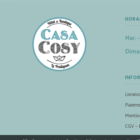
HORA
Mar. -
Dima
INFO
Livrais
Paieme
Mentio
CGV – 