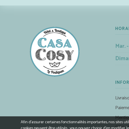
HORA
Mar. -
Dima
INFO
Livrais
Paieme
Mentio
Afin d’assurer certaines fonctionnalités importantes, nos sites ut
CGV – 
cookies peuvent être utilisés : vous pouvez choisir d'en modifie