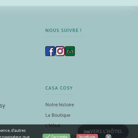
NOUS SUIVRE !
CASA COSY
Notre histoire
sy
La Boutique
L’Hôtel
nence, d’autres
VERS L'HÔTEL
Accès & Contact
Je refuse
le navigateur que
J'accepte