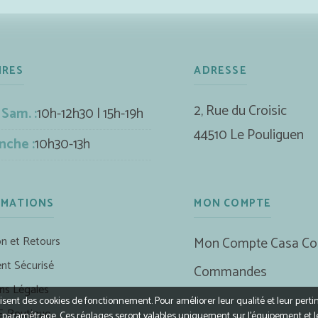
IRES
ADRESSE
2, Rue du Croisic
 Sam. :
10h-12h30 | 15h-19h
44510 Le Pouliguen
nche :
10h30-13h
RMATIONS
MON COMPTE
on et Retours
Mon Compte Casa Co
nt Sécurisé
Commandes
ns Légales
ilisent des cookies de fonctionnement. Pour améliorer leur qualité et leur perti
E-Boutique
r le paramétrage. Ces réglages seront valables uniquement sur l’équipement et 