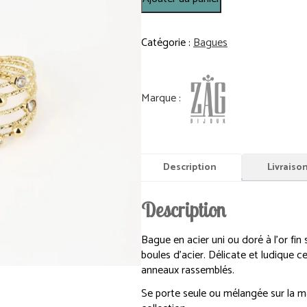
de
Bague
Ninon
Catégorie :
Bagues
-
Acier
Doré
-
Zirconiums
Description
Livraiso
Description
Bague en acier uni ou doré à l’or fin
boules d’acier. Délicate et ludique 
anneaux rassemblés.
Se porte seule ou mélangée sur la m