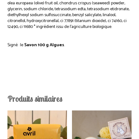
olea europaea (olive) fruit oil, chondrus crispus (seaweed) powder,
glycerin, sodium chloride, tetrasodium edta, tetrasodium etidronate,
diethylhexyl sodium sulfosuccinate, benzyl salicylate, linalool,
citronellol, hydroxycitronellal, ci 77891 (titanium dioxide), ci 74160, ci
12490, ci 11680 * ingrédient issu de l’agriculture biologique.
Signé : le
Savon 100 g Algues
.
Produits similaires