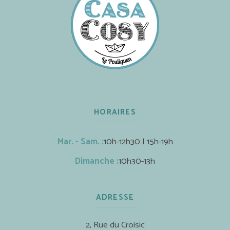
HORAIRES
Mar. - Sam. :
10h-12h30 | 15h-19h
Dimanche :
10h30-13h
ADRESSE
2, Rue du Croisic