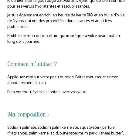
Je contiens de l’algue rouge (
chondrus crispus
) qui est bien connue
pour ses vertus hydratantes et assouplissantes.
Je suis également enrichi en beurre de karité BIO et en huile d’olive
de Nyons, qui ont des propriétés adoucissantes et aussi très
protectrices.
Profitez de mon doux parfum qui imprégnera votre peau tout au
long de la journée.
Comment m’utiliser ?
Appliquez-moi sur votre peau humide. Faites mousser et rincez
abondamment à l’eau.
Bien entendu, évitez le contact avec vos yeux !
Ma composition :
Sodium palmate, sodium palm kernelate, aqua(water), parfum
(fragrance), palm kernel acid, butyrospermum parkii (shea) butter*,