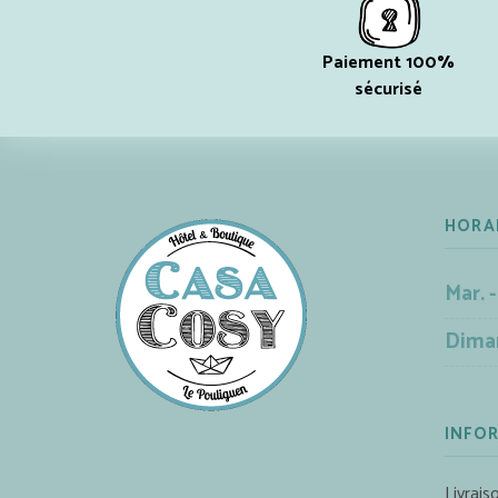
Paiement 100%
sécurisé
HORA
Mar. -
Dima
INFO
Livrais