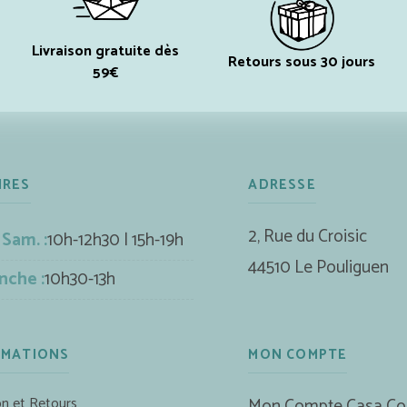
Livraison gratuite dès
Retours sous 30 jours
59€
IRES
ADRESSE
2, Rue du Croisic
 Sam. :
10h-12h30 | 15h-19h
44510 Le Pouliguen
nche :
10h30-13h
RMATIONS
MON COMPTE
on et Retours
Mon Compte Casa Co