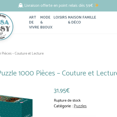
Livraison offerte en point relais dès 59€
ART
MODE
LOISIRS
MAISON
FAMILLE
DE
&
& DÉCO
VIVRE
BIJOUX
 Pièces – Couture et Lecture
Soin Visage
Papeterie
Pour Elle
Porte-clés
Puzzle 1000 Pièces – Couture et Lectur
 numéro
Soin Corps
Linge de Maison
Pour Lui
Accessoires de Cheveux
illes
Savon
Coussins et Plaids
Pour les enfants
Trousses et Pochettes
de Plage
Accessoires Bien-Être
Objets et Rangements Déco
Pour Papa et Maman
Sacs et Cabas
31,95
€
ijoux
Jardin et Plein Air
Pour Papy et Mamie
Rupture de stock
Décoration Murale
Le Pouliguen / La Baule
Catégorie :
Puzzles