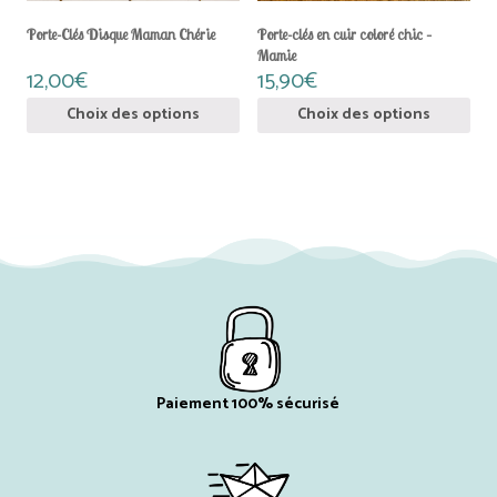
sur
sur
la
la
Porte-Clés Disque Maman Chérie
Porte-clés en cuir coloré chic –
page
page
Mamie
du
du
12,00
€
15,90
€
produit
produit
Choix des options
Choix des options
Paiement 100% sécurisé