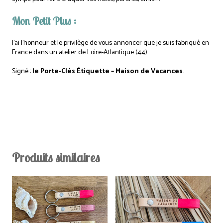
Mon Petit Plus :
J’ai l’honneur et le privilège de vous annoncer que je suis fabriqué en
France dans un atelier de Loire-Atlantique (44).
Signé :
le Porte-Clés Étiquette – Maison de Vacances
.
Produits similaires
Ce
Ce
produit
produit
a
a
plusieurs
plusieurs
variations.
variations.