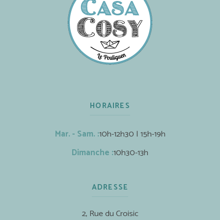
HORAIRES
Mar. - Sam. :
10h-12h30 | 15h-19h
Dimanche :
10h30-13h
ADRESSE
2, Rue du Croisic