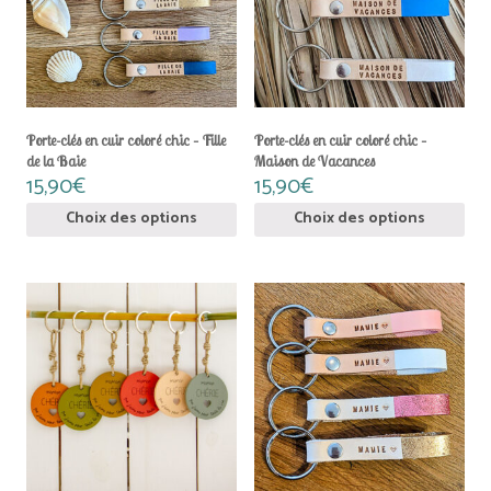
Les
Les
options
options
peuvent
peuvent
être
être
choisies
choisies
sur
sur
la
la
Porte-clés en cuir coloré chic – Fille
Porte-clés en cuir coloré chic –
page
page
de la Baie
Maison de Vacances
du
du
15,90
€
15,90
€
produit
produit
Choix des options
Choix des options
Ce
Ce
produit
produit
a
a
plusieurs
plusieurs
variations.
variations.
Les
Les
options
options
peuvent
peuvent
être
être
choisies
choisies