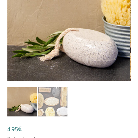
4,95
€