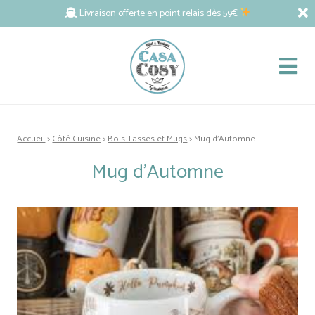
Livraison offerte en point relais dès 59€
Accueil
>
Côté Cuisine
>
Bols Tasses et Mugs
> Mug d’Automne
Mug d’Automne