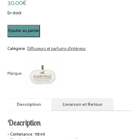
30,00
€
En stock
quantité
Ajouter au panier
de
Diffuseur
céramique
Catégorie :
Diffuseurs et parfums d'intérieur
Coeurs
-
Vanille
en
bois
de
rose
Description
Livraison et Retour
Description
– Contenance : 118 ml