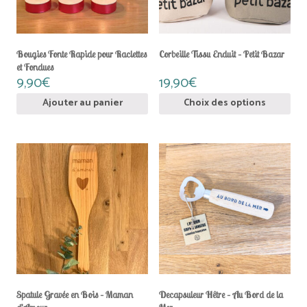
être
choisies
sur
la
Bougies Fonte Rapide pour Raclettes
Corbeille Tissu Enduit – Petit Bazar
page
et Fondues
du
9,90
€
19,90
€
produit
Ajouter au panier
Choix des options
Spatule Gravée en Bois – Maman
Decapsuleur Hêtre – Au Bord de la