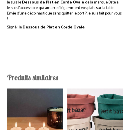
Je suis le
Dessous de Plat en Corde Ovale
de la marque Batela.
Je suis l’accessoire qui amarre élégamment vos plats sur la table.
Envie d’une déco nautique sans quitter le port ? Je suis fait pour vous
!
Signé : le
Dessous de Plat en Corde Ovale
.
Produits similaires
Ce
produit
a
plusieurs
variations.
Les
options
peuvent