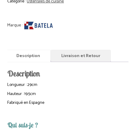
Catégorie :
Ustensiles de cuisine
Plat
en
Corde
Ovale
Description
Livraison et Retour
Description
Longueur : 29cm
Hauteur : 19.5cm
Fabriqué en Espagne
Qui suis-je ?