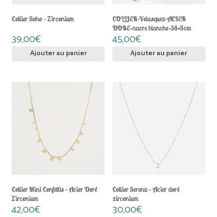
Collier Soho – Zirconium
COLLIER–Velasquez–ACIER
DORE–nacre blanche–38+5cm
39,00
€
45,00
€
Ajouter au panier
Ajouter au panier
Collier Mini Confettis – Acier Doré
Collier Serena – Acier doré
Zirconium
zirconium
42,00
€
30,00
€