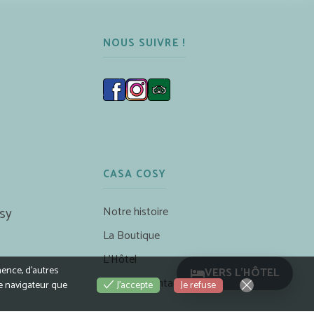
NOUS SUIVRE !
CASA COSY
Notre histoire
sy
La Boutique
L’Hôtel
nence, d’autres
VERS L'HÔTEL
Accès & Contact
Je refuse
le navigateur que
J'accepte