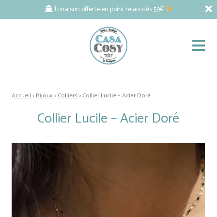
Livraison offerte en point relais dès 59€
Accueil
>
Bijoux
>
Colliers
> Collier Lucile – Acier Doré
Collier Lucile – Acier Doré