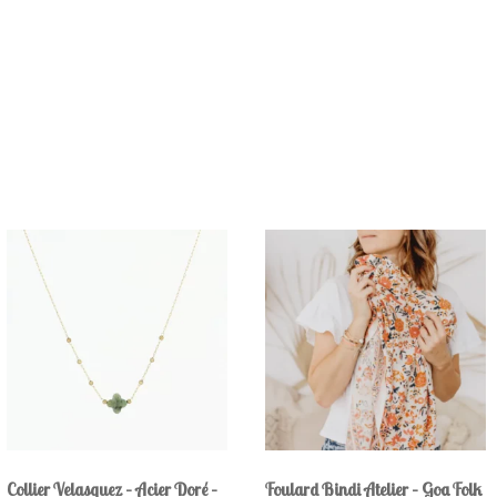
Collier Velasquez – Acier Doré –
Foulard Bindi Atelier – Goa Folk