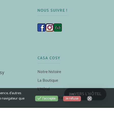
NOUS SUIVRE !
CASA COSY
Notre histoire
sy
La Boutique
L’Hôtel
nence, d’autres
VERS L'HÔTEL
Accès & Contact
Je refuse
le navigateur que
J'accepte