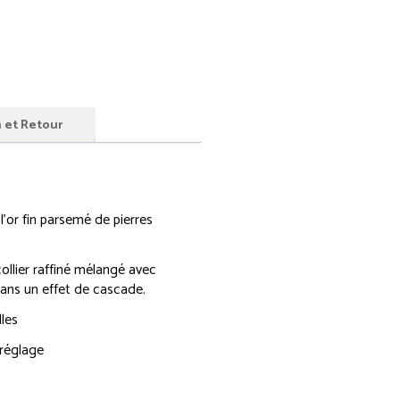
n et Retour
l’or fin parsemé de pierres
ollier raffiné mélangé avec
dans un effet de cascade.
lles
réglage