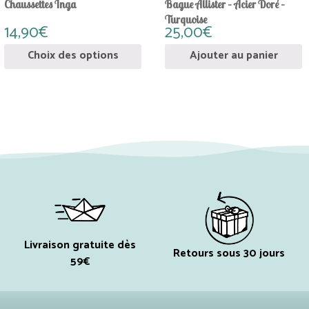
sur
Chaussettes Inga
Bague Allister – Acier Doré –
la
Turquoise
14,90
€
25,00
€
page
du
Choix des options
Ajouter au panier
produit
Livraison gratuite dès
Retours sous 30 jours
59€