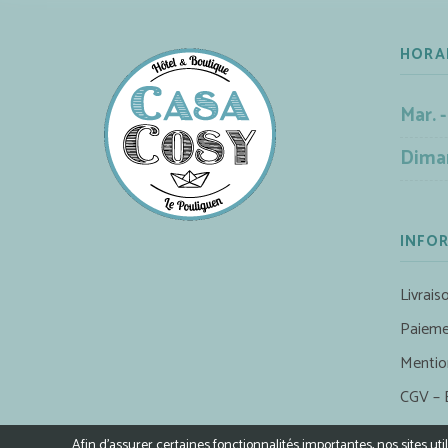
HORA
Mar. -
Dima
INFO
Livrais
Paieme
Mentio
CGV – 
Afin d’assurer certaines fonctionnalités importantes, nos sites ut