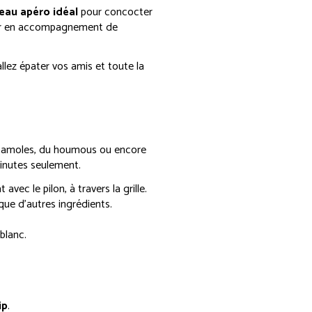
eau apéro idéal
pour concocter
vir en accompagnement de
llez épater vos amis et toute la
acamoles, du houmous ou encore
minutes seulement.
ec le pilon, à travers la grille.
ue d’autres ingrédients.
blanc.
ip
.