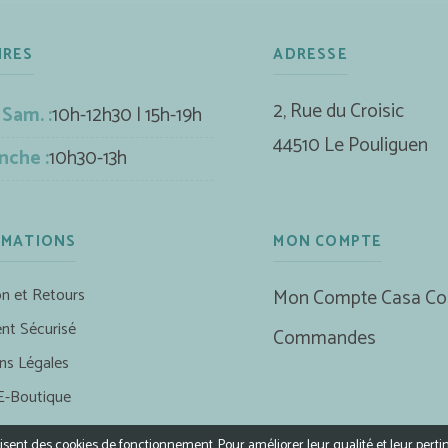
IRES
ADRESSE
2, Rue du Croisic
 Sam. :
10h-12h30 | 15h-19h
44510 Le Pouliguen
nche :
10h30-13h
RMATIONS
MON COMPTE
on et Retours
Mon Compte Casa Co
nt Sécurisé
Commandes
ns Légales
E-Boutique
ilisent des cookies de fonctionnement. Pour améliorer leur qualité et leur perti