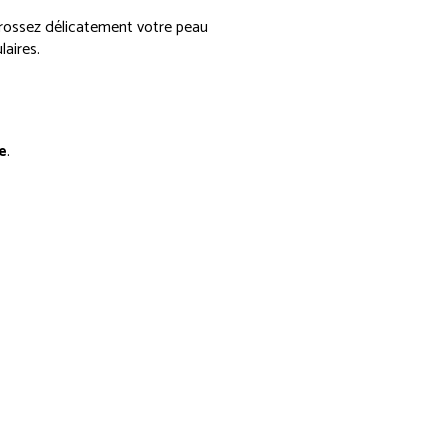
Brossez délicatement votre peau
aires.
e
.