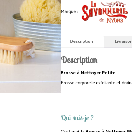
Description
Livraiso
Description
Brosse à Nettoyer Petite
Brosse corporelle exfoliante et drai
Qui suis-je ?
C’est moi,
la
Brosse à Nettoyer (Pe