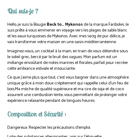
Qui suis-je ?
Hello, je suis la Bougie
Back to… Mykonos
de la marque Fariboles. Je
suis prête à vous emmener en voyage vers les plages de sable blanc
et les eaux turquoises de Mykonos. Avec mes 140g de pur délice, je
vais transformer votre maison en une oasis méditerranéenne.
Imaginez-vous, un cocktail à la main, en train de vous détendre sous
le soleil grec, bercé par le bruit des vagues. Mon parfum est un
mélange envoûtant de notes marines et florales, parfait pour recréer
cette ambiance estivale et insouciante.
Ce que j’aime plus que tout, c’est vous baigner dans une atmosphère
unique grâce à mon doux crépitement qui rappelle celui d’un feu de
bois.Ma mèche de qualité supérieure et ma cire de soja et de coco
assurent une combustion lente, vous permettant de prolonger votre
expérience relaxante pendant de longues heures.
Composition et Sécurité :
Dangereux. Respecter les précautions d’emploi.
Liste des substances allergisantes : voir sur l’étiquette.