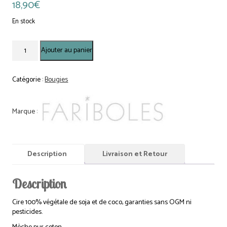
18,90
€
En stock
quantité
Ajouter au panier
de
Bougie
Fariboles
Catégorie :
Bougies
140g
-
Back
to...
Coachella
Description
Livraison et Retour
Description
Cire 100% végétale de soja et de coco, garanties sans OGM ni
pesticides.