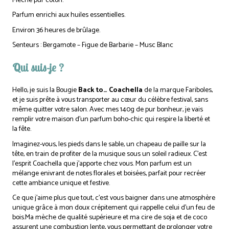
Mèche pur coton.
Parfum enrichi aux huiles essentielles.
Environ 36 heures de brûlage.
Senteurs : Bergamote – Figue de Barbarie – Musc Blanc
Qui suis-je ?
Hello, je suis la Bougie
Back to… Coachella
de la marque Fariboles,
et je suis prête à vous transporter au cœur du célèbre festival, sans
même quitter votre salon. Avec mes 140g de pur bonheur, je vais
remplir votre maison d’un parfum boho-chic qui respire la liberté et
la fête.
Imaginez-vous, les pieds dans le sable, un chapeau de paille sur la
tête, en train de profiter de la musique sous un soleil radieux. C’est
l’esprit Coachella que j’apporte chez vous. Mon parfum est un
mélange enivrant de notes florales et boisées, parfait pour recréer
cette ambiance unique et festive.
Ce que j’aime plus que tout, c’est vous baigner dans une atmosphère
unique grâce à mon doux crépitement qui rappelle celui d’un feu de
bois.Ma mèche de qualité supérieure et ma cire de soja et de coco
assurent une combustion lente, vous permettant de prolonger votre