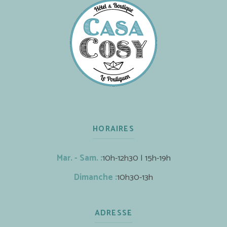
HORAIRES
Mar. - Sam. :
10h-12h30 | 15h-19h
Dimanche :
10h30-13h
ADRESSE