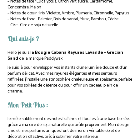
– Notes de tête : Eucalyptus, Citron vert sucré, Cardamome,
Concombre, Melon
– Notes de cœur : Iris, Violette, Ambre, Plumeria, Citronnelle, Papyrus
– Notes de fond : Palmier, Bois de santal, Musc, Bambou, Cèdre
– Cire : Cire de soja naturelle
Qui suis-je ?
Hello, je suis
la Bougie Cabana Rayures Lavande – Grecian
Sand
de la marque Paddywax.
Je suis là pour envelopper vos instants d’une lumière douce et d’un
parfum délicat. Avec mes rayures élégantes et mes senteurs
raffinées, j’installe une atmosphère chaleureuse et apaisante, parfaite
pour vos soirées de détente ou pour offrir un cadeau plein de
charme.
Mon Petit Plus :
Je mêle subtilement des notes fraîches et florales à une base boisée,
grâce à ma cire de soja naturelle qui brûle proprement. Mon design
chic et mes parfums uniques font de moi un véritable objet de
décoration olfactive, prêt à sublimer votre intérieur.