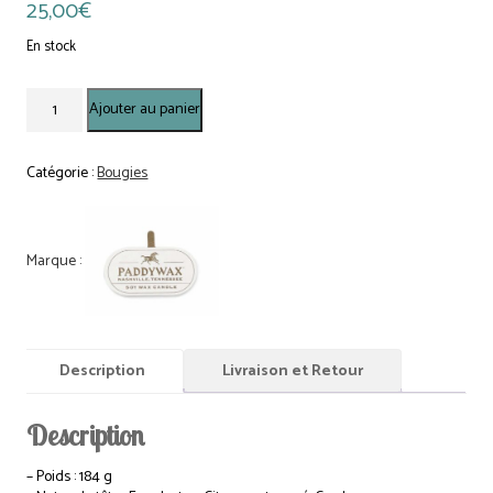
25,00
€
En stock
quantité
Ajouter au panier
de
Bougie
Cabana
Catégorie :
Bougies
Rayures
Lavande
-
Grecian
Sand
Description
Livraison et Retour
Description
– Poids : 184 g