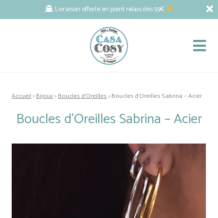
Livraison offerte en point relais dès 59€
Accueil
>
Bijoux
>
Boucles d'Oreilles
> Boucles d’Oreilles Sabrina – Acier
Boucles d’Oreilles Sabrina – Acier