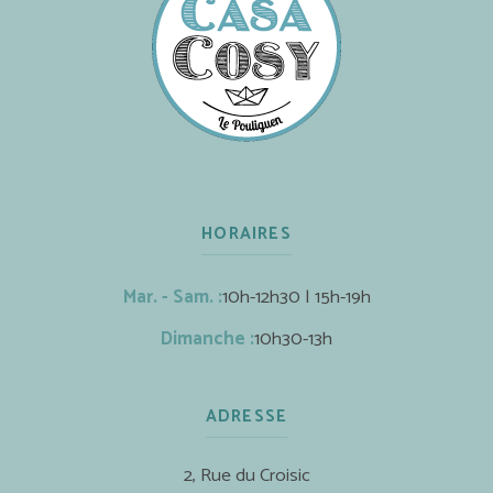
HORAIRES
Mar. - Sam. :
10h-12h30 | 15h-19h
Dimanche :
10h30-13h
ADRESSE
2, Rue du Croisic