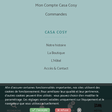
Mon Compte Casa Cosy
Commandes
CASA COSY
Notre histoire
La Boutique
L’Hôtel
Accès & Contact
Afin d’assurer certaines fonctionnalités importantes, nos sites utilisent des
cookies de fonctionnement. Pour améliorer leur qualité et leur pertinence,
© 2026 CASA COSY - ALL RIGHTS RESERVED.
d’autres cookies peuvent être utilisés : vous pouvez choisir d'en modifier le
paramétrage. Ces réglages seront valables uniquement sur l’équipement et le
0
navigateur que vous utilisez actuellement.
Je refuse
J'accepte
RECHERCHE
COMPTE
PANIER
HÔTEL