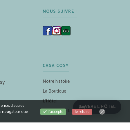
NOUS SUIVRE !
CASA COSY
Notre histoire
sy
La Boutique
L’Hôtel
nence, d’autres
VERS L'HÔTEL
Accès & Contact
Je refuse
le navigateur que
J'accepte