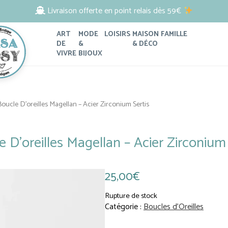
Livraison offerte en point relais dès 59€
ART
MODE
LOISIRS
MAISON
FAMILLE
DE
&
& DÉCO
VIVRE
BIJOUX
Boucle D’oreilles Magellan – Acier Zirconium Sertis
Soin Visage
Papeterie
Pour Elle
Porte-clés
e D’oreilles Magellan – Acier Zirconium 
 numéro
Soin Corps
Linge de Maison
Pour Lui
Accessoires de Cheveux
illes
Savon
Coussins et Plaids
Pour les enfants
Trousses et Pochettes
de Plage
Accessoires Bien-Être
Objets et Rangements Déco
Pour Papa et Maman
Sacs et Cabas
25,00
€
ijoux
Jardin et Plein Air
Pour Papy et Mamie
Rupture de stock
Décoration Murale
Le Pouliguen / La Baule
Catégorie :
Boucles d'Oreilles