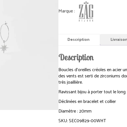
Description
Livraiso
Description
Boucles d’oreilles créoles en acier un
des vents est serti de zirconiums do
très joaillière.
Ravissant bijou à porter tout le long 
Déclinées en bracelet et collier
Diamètre : 20mm
SKU: SEC09829-00WHT