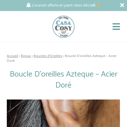
Livraison offerte en point relais dès 59€
Accueil
>
Bijoux
>
Boucles d'Oreilles
> Boucle D’oreilles Azteque – Acier
Doré
Boucle D’oreilles Azteque – Acier
Doré