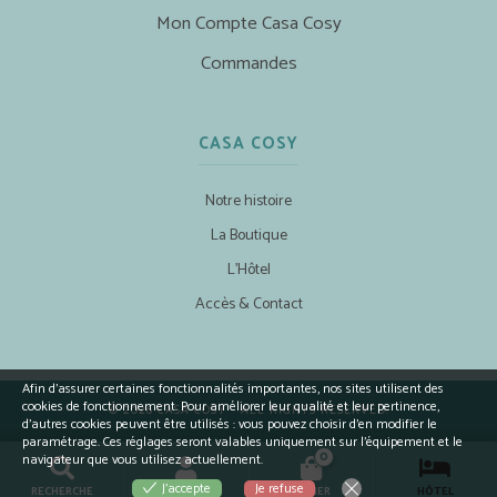
Mon Compte Casa Cosy
Commandes
CASA COSY
Notre histoire
La Boutique
L’Hôtel
Accès & Contact
Afin d’assurer certaines fonctionnalités importantes, nos sites utilisent des
cookies de fonctionnement. Pour améliorer leur qualité et leur pertinence,
© 2026 CASA COSY - ALL RIGHTS RESERVED.
d’autres cookies peuvent être utilisés : vous pouvez choisir d'en modifier le
paramétrage. Ces réglages seront valables uniquement sur l’équipement et le
0
navigateur que vous utilisez actuellement.
Je refuse
J'accepte
RECHERCHE
COMPTE
PANIER
HÔTEL