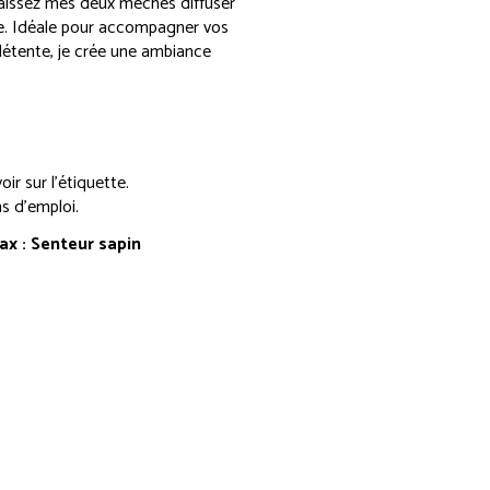
laissez mes deux mèches diffuser
. Idéale pour accompagner vos
étente, je crée une ambiance
oir sur l’étiquette.
s d’emploi.
x : Senteur sapin