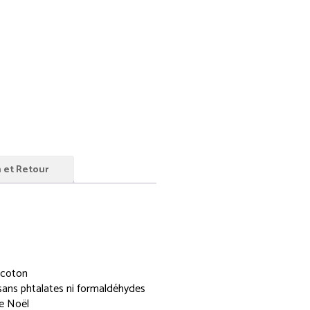
n et Retour
 coton
, sans phtalates ni formaldéhydes
de Noël