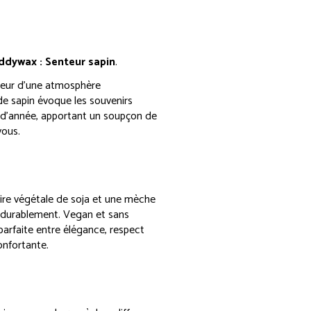
ddywax : Senteur sapin
.
érieur d’une atmosphère
de sapin évoque les souvenirs
 d’année, apportant un soupçon de
vous.
cire végétale de soja et une mèche
 durablement. Vegan et sans
 parfaite entre élégance, respect
onfortante.