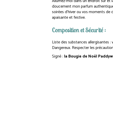
Allumez-moi dans un endroit sûr et 
doucement mon parfum authentique
soirées d’hiver ou vos moments de d
apaisante et festive.
Composition et Sécurité :
Liste des substances allergisantes : v
Dangereux. Respecter les précaution
Signé :
la Bougie de Noël Paddywa