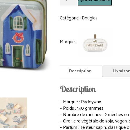
de
Boîte
de
Catégorie :
Bougies
Noël
-
Baume
d’hiver
Description
Livraiso
Description
– Marque : Paddywax
– Poids : 140 grammes
– Nombre de mèches : 2 mèches en
– Cire : cire végétale de soja, vegan
– Parfum : senteur sapin, classique 