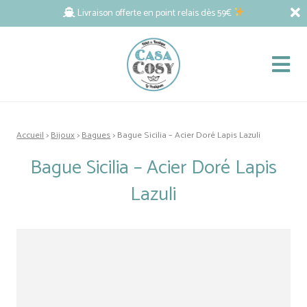
Livraison offerte en point relais dès 59€
Accueil
>
Bijoux
>
Bagues
> Bague Sicilia – Acier Doré Lapis Lazuli
Bague Sicilia – Acier Doré Lapis
Lazuli