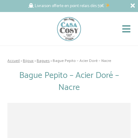
Livraison offerte en point relais dès 59€
Accueil
>
Bijoux
>
Bagues
> Bague Pepito – Acier Doré – Nacre
Bague Pepito – Acier Doré –
Nacre