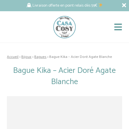
Livraison offerte en point relais dès 59€
Accueil
>
Bijoux
>
Bagues
> Bague Kika – Acier Doré Agate Blanche
Bague Kika – Acier Doré Agate
Blanche