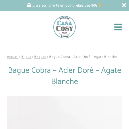
Livraison offerte en point relais dès 59€
Accueil
>
Bijoux
>
Bagues
> Bague Cobra – Acier Doré – Agate Blanche
Bague Cobra – Acier Doré – Agate
Blanche