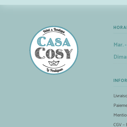
HORA
Mar. -
Dima
INFO
Livrais
Paieme
Mentio
CGV – 